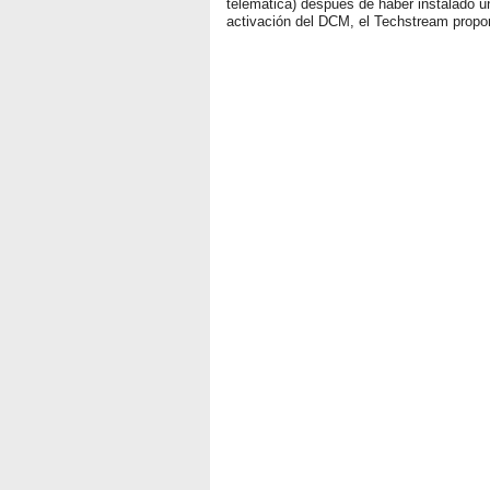
telemática) después de haber instalado u
activación del DCM, el Techstream propor