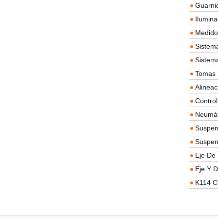
Guarnic
Ilumina
Medidor
Sistema
Sistem
Tomas D
Alineac
Contro
Neumát
Suspen
Suspen
Eje De 
Eje Y D
K114 C