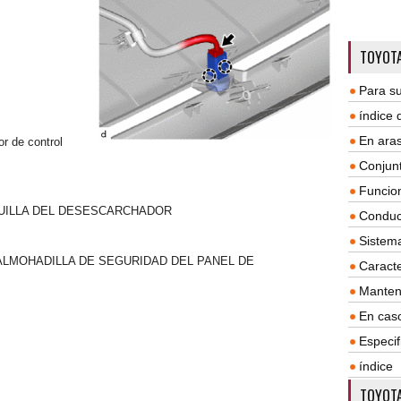
TOYOTA
Para su
índice
En aras
or de control
Conjun
Funcio
QUILLA DEL DESESCARCHADOR
Conduc
Sistem
 ALMOHADILLA DE SEGURIDAD DEL PANEL DE
Caracte
Manten
En cas
Especif
índice
TOYOTA