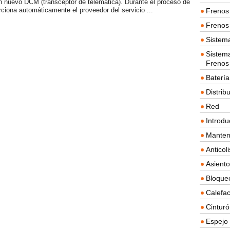
n nuevo DCM (transceptor de telemática). Durante el proceso de
ciona automáticamente el proveedor del servicio ...
Frenos 
Frenos 
Sistem
Sistema
Frenos
Batería
Distrib
Red
Introdu
Manten
Anticol
Asient
Bloque
Calefac
Cintur
Espejo 