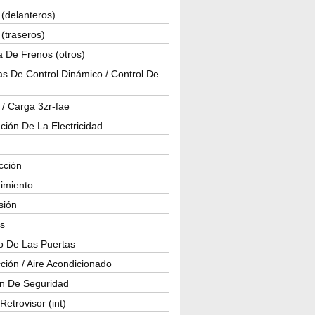
(delanteros)
(traseros)
a De Frenos (otros)
s De Control Dinámico / Control De
 / Carga 3zr-fae
ución De La Electricidad
cción
imiento
isión
os
o De Las Puertas
ción / Aire Acondicionado
ón De Seguridad
Retrovisor (int)