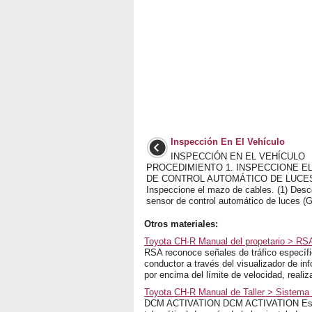
Inspección En El Vehículo
INSPECCIÓN EN EL VEHÍCULO
PROCEDIMIENTO 1. INSPECCIONE E
DE CONTROL AUTOMÁTICO DE LUCES
Inspeccione el mazo de cables. (1) Desc
sensor de control automático de luces (G1
Otros materiales:
Toyota CH-R Manual del propetario > RSA 
RSA reconoce señales de tráfico específi
conductor a través del visualizador de in
por encima del límite de velocidad, realiz
Toyota CH-R Manual de Taller > Sistema
DCM ACTIVATION DCM ACTIVATION Esta fu