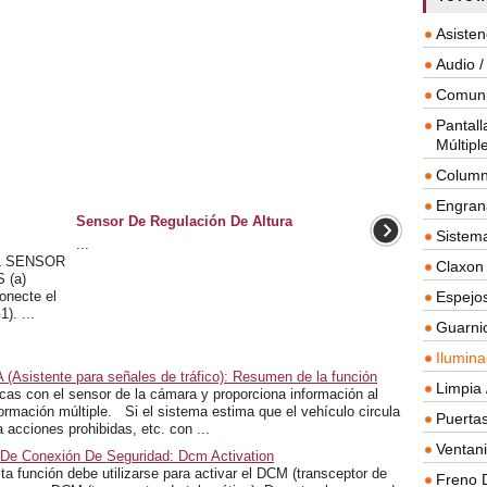
Asisten
Audio /
Comuni
Pantall
Múltipl
Column
Engrana
Sensor De Regulación De Altura
Sistema
...
L SENSOR
Claxon
 (a)
onecte el
Espejos
). ...
Guarnic
Ilumina
(Asistente para señales de tráfico): Resumen de la función
Limpia 
cas con el sensor de la cámara y proporciona información al
formación múltiple. Si el sistema estima que el vehículo circula
Puertas
a acciones prohibidas, etc. con ...
Ventanil
 De Conexión De Seguridad: Dcm Activation
nción debe utilizarse para activar el DCM (transceptor de
Freno 