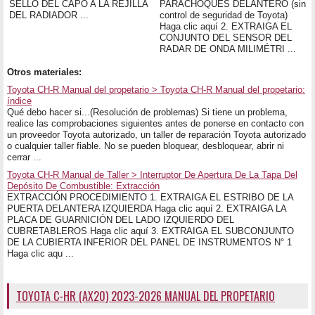
SELLO DEL CAPÓ A LA REJILLA
PARACHOQUES DELANTERO (sin
DEL RADIADOR ...
control de seguridad de Toyota)
Haga clic aquí 2. EXTRAIGA EL
CONJUNTO DEL SENSOR DEL
RADAR DE ONDA MILIMÉTRI ...
Otros materiales:
Toyota CH-R Manual del propetario > Toyota CH-R Manual del propetario:
índice
Qué debo hacer si...(Resolución de problemas) Si tiene un problema,
realice las comprobaciones siguientes antes de ponerse en contacto con
un proveedor Toyota autorizado, un taller de reparación Toyota autorizado
o cualquier taller fiable. No se pueden bloquear, desbloquear, abrir ni
cerrar ...
Toyota CH-R Manual de Taller > Interruptor De Apertura De La Tapa Del
Depósito De Combustible: Extracción
EXTRACCIÓN PROCEDIMIENTO 1. EXTRAIGA EL ESTRIBO DE LA
PUERTA DELANTERA IZQUIERDA Haga clic aquí 2. EXTRAIGA LA
PLACA DE GUARNICIÓN DEL LADO IZQUIERDO DEL
CUBRETABLEROS Haga clic aquí 3. EXTRAIGA EL SUBCONJUNTO
DE LA CUBIERTA INFERIOR DEL PANEL DE INSTRUMENTOS N° 1
Haga clic aqu ...
TOYOTA C-HR (AX20) 2023-2026 MANUAL DEL PROPETARIO