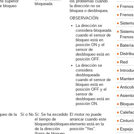
te superior
los problemas cuando
bloqueada
e bloqueo
la dirección no se
Frenos 
bloquea o desbloquea.
Frenos 
OBSERVACIÓN:
Sistem
La dirección se
considera bloqueada
Sistema
cuando el sensor de
Frenos
bloqueo está en
posición ON y el
Batería
sensor de
Distrib
desbloqueo está en
posición OFF.
Red
La dirección se
considera
Introdu
desbloqueada
Manten
cuando el sensor de
bloqueo está en
Anticol
posición OFF y el
sensor de
Asient
desbloqueo está en
posición ON.
Bloque
Calefac
queo de la
Sí o No
Sí: Se ha excedido
El motor no puede
el tiempo de
arrancar cuando este
Cintur
bloqueo/desbloqueo
elemento está en la
de la dirección
posición "Yes".
Espejo 
(barra de bloqueo