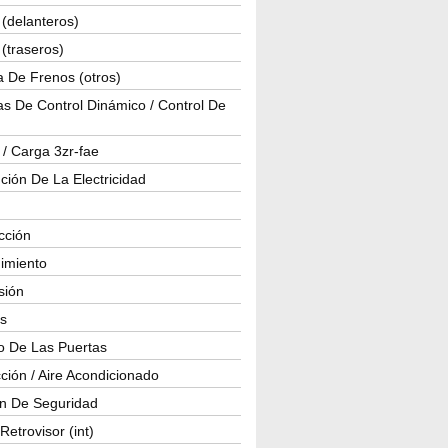
(delanteros)
(traseros)
a De Frenos (otros)
s De Control Dinámico / Control De
 / Carga 3zr-fae
ución De La Electricidad
cción
imiento
isión
os
o De Las Puertas
ción / Aire Acondicionado
ón De Seguridad
Retrovisor (int)