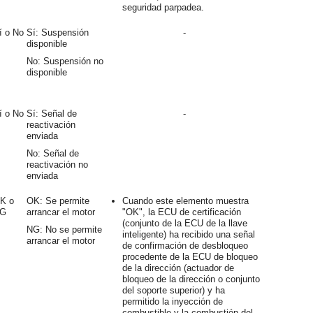
seguridad parpadea.
í o No
Sí: Suspensión
-
disponible
No: Suspensión no
disponible
í o No
Sí: Señal de
-
reactivación
enviada
No: Señal de
reactivación no
enviada
K o
OK: Se permite
Cuando este elemento muestra
G
arrancar el motor
"OK", la ECU de certificación
(conjunto de la ECU de la llave
NG: No se permite
inteligente) ha recibido una señal
arrancar el motor
de confirmación de desbloqueo
procedente de la ECU de bloqueo
de la dirección (actuador de
bloqueo de la dirección o conjunto
del soporte superior) y ha
permitido la inyección de
combustible y la combustión del