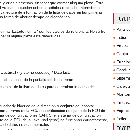
es y otros elementos sin tener que extraer ninguna pieza. Esta
il ya que se pueden detectar señales o estados intermitentes
La lectura de información de la lista de datos en las primeras
na forma de ahorrar tiempo de diagnóstico.
TOYOTA
Para su
columna "Estado normal" son los valores de referencia. No se fíe
nar si alguna pieza está defectuosa.
índice
En aras
Conjun
Funcio
Conduc
lectrical / (sistema deseado) / Data List.
Sistem
as indicaciones de la pantalla del Techstream.
Caracte
mentos de la lista de datos para determinar la causa del
Manten
En cas
tuador de bloqueo de la dirección o conjunto del soporte
Especif
am a través de la ECU de certificación (conjunto de la ECU de
sistema de comunicaciones CAN. Si el sistema de comunicación
índice
to de la ECU de la llave inteligente) no funcionan correctamente,
sta de datos no sean normales.
TOYOTA