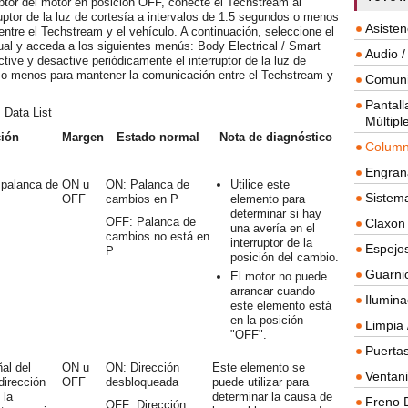
ruptor del motor en posición OFF, conecte el Techstream al
ruptor de la luz de cortesía a intervalos de 1.5 segundos o menos
Asisten
tre el Techstream y el vehículo. A continuación, seleccione el
al y acceda a los siguientes menús: Body Electrical / Smart
Audio /
ctive y desactive periódicamente el interruptor de la luz de
s o menos para mantener la comunicación entre el Techstream y
Comuni
Pantall
 Data List
Múltipl
ión
Margen
Estado normal
Nota de diagnóstico
Column
Engrana
 palanca de
ON u
ON: Palanca de
Utilice este
Sistema
OFF
cambios en P
elemento para
determinar si hay
OFF: Palanca de
Claxon
una avería en el
cambios no está en
interruptor de la
Espejos
P
posición del cambio.
Guarnic
El motor no puede
arrancar cuando
Ilumina
este elemento está
en la posición
Limpia 
"OFF".
Puertas
al del
ON u
ON: Dirección
Este elemento se
Ventanil
dirección
OFF
desbloqueada
puede utilizar para
 la
determinar la causa de
Freno 
OFF: Dirección