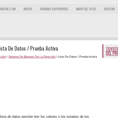
NUEVA C-HR
NUEVO
PÁGINAS SUPERIORES
MAPA DEL SITIO
BUSCAR
ista De Datos / Prueba Activa
TOYOTA
DEL PR
cción
/
Sistema De Bloqueo De La Dirección
/ Lista De Datos / Prueba Activa
 lista de datos permite leer los valores o los estados de los