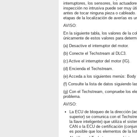
interruptores, los sensores, los actuador
inspección no intrusiva puede ser muy út
antes de tocar ninguna pieza o cableado. 
etapas de la localización de averías es u
AVISO:
En la siguiente tabla, los valores de la 
únicamente de estos valores para determi
(a) Desactive el interruptor del motor.
(b) Conecte el Techstream al DLC3.
(c) Active el interruptor del motor (IG).
(d) Encienda el Techstream.
(e) Acceda a los siguientes menús: Body E
(f) Consulte la lista de datos siguiendo l
(g) Con el Techstream, compruebe los ele
problema.
AVISO:
La ECU de bloqueo de la dirección (ac
superior) se comunica con el Techstre
la llave inteligente) que utiliza el 
CAN o la ECU de certificación (conjun
es posible que los elementos de la li