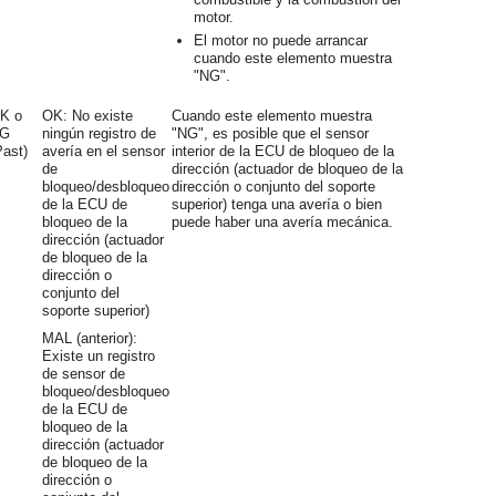
motor.
El motor no puede arrancar
cuando este elemento muestra
"NG".
K o
OK: No existe
Cuando este elemento muestra
G
ningún registro de
"NG", es posible que el sensor
Past)
avería en el sensor
interior de la ECU de bloqueo de la
de
dirección (actuador de bloqueo de la
bloqueo/desbloqueo
dirección o conjunto del soporte
de la ECU de
superior) tenga una avería o bien
bloqueo de la
puede haber una avería mecánica.
dirección (actuador
de bloqueo de la
dirección o
conjunto del
soporte superior)
MAL (anterior):
Existe un registro
de sensor de
bloqueo/desbloqueo
de la ECU de
bloqueo de la
dirección (actuador
de bloqueo de la
dirección o