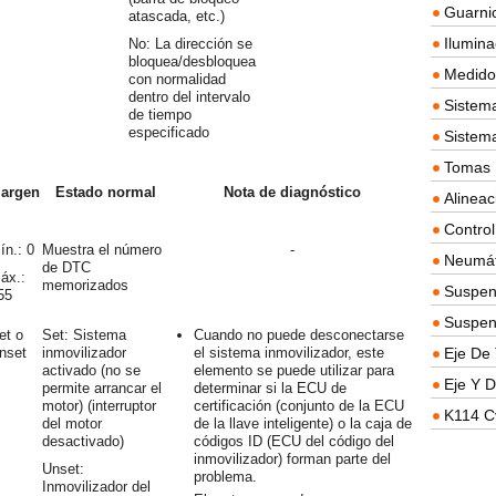
Guarnic
atascada, etc.)
Ilumina
No: La dirección se
bloquea/desbloquea
Medidor
con normalidad
dentro del intervalo
Sistema
de tiempo
especificado
Sistem
Tomas D
argen
Estado normal
Nota de diagnóstico
Alineac
Contro
ín.: 0
Muestra el número
-
Neumát
de DTC
áx.:
memorizados
Suspen
55
Suspen
et o
Set: Sistema
Cuando no puede desconectarse
nset
inmovilizador
el sistema inmovilizador, este
Eje De 
activado (no se
elemento se puede utilizar para
Eje Y D
permite arrancar el
determinar si la ECU de
motor) (interruptor
certificación (conjunto de la ECU
K114 C
del motor
de la llave inteligente) o la caja de
desactivado)
códigos ID (ECU del código del
inmovilizador) forman parte del
Unset:
problema.
Inmovilizador del