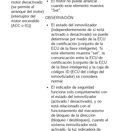
El motor no puede arrancar
motor desactivado
cuando este elemento muestra
(se permite el
"Set".
arranque del motor)
(interruptor del
OBSERVACIÓN:
motor encendido
El estado del inmovilizador
(ACC o IG))
(independientemente de si está
activado o desactivado) se puede
determinar por medio de la ECU
de certificación (conjunto de la
ECU de la llave inteligente). Si
este elemento muestra "set", la
comunicación entre la ECU de
certificación (conjunto de la ECU
de la llave inteligente) y la caja de
códigos ID (ECU del código del
inmovilizador) se considera
normal.
El indicador de seguridad
funciona solo conjuntamente con
el estado del inmovilizador
(activado / desactivado), y no
está relacionado con el
funcionamiento del mecanismo
de bloqueo de la dirección
(bloqueo / desbloqueo), cuando el
sistema inmovilizador está
activado, la luz indicadora de