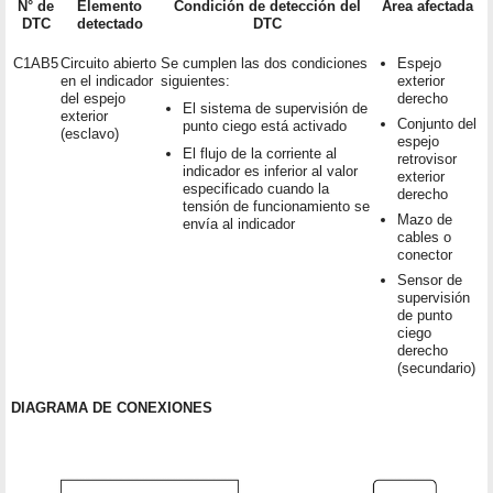
N° de
Elemento
Condición de detección del
Área afectada
DTC
detectado
DTC
C1AB5
Circuito abierto
Se cumplen las dos condiciones
Espejo
en el indicador
siguientes:
exterior
del espejo
derecho
El sistema de supervisión de
exterior
Conjunto del
punto ciego está activado
(esclavo)
espejo
El flujo de la corriente al
retrovisor
indicador es inferior al valor
exterior
especificado cuando la
derecho
tensión de funcionamiento se
Mazo de
envía al indicador
cables o
conector
Sensor de
supervisión
de punto
ciego
derecho
(secundario)
DIAGRAMA DE CONEXIONES