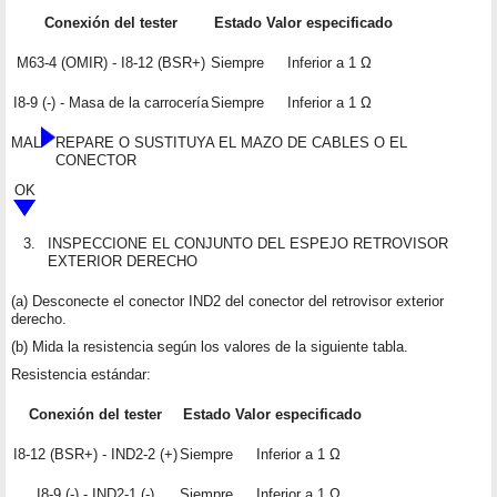
Conexión del tester
Estado
Valor especificado
M63-4 (OMIR) - I8-12 (BSR+)
Siempre
Inferior a 1 Ω
I8-9 (-) - Masa de la carrocería
Siempre
Inferior a 1 Ω
MAL
REPARE O SUSTITUYA EL MAZO DE CABLES O EL
CONECTOR
OK
3.
INSPECCIONE EL CONJUNTO DEL ESPEJO RETROVISOR
EXTERIOR DERECHO
(a) Desconecte el conector IND2 del conector del retrovisor exterior
derecho.
(b) Mida la resistencia según los valores de la siguiente tabla.
Resistencia estándar:
Conexión del tester
Estado
Valor especificado
I8-12 (BSR+) - IND2-2 (+)
Siempre
Inferior a 1 Ω
I8-9 (-) - IND2-1 (-)
Siempre
Inferior a 1 Ω