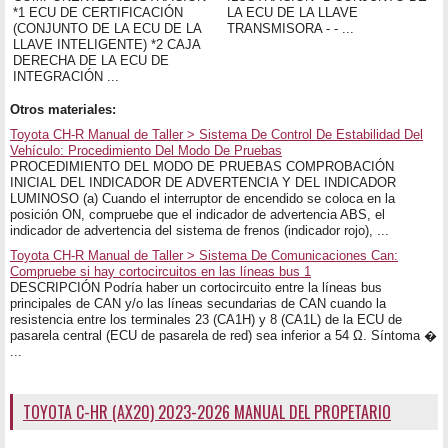
*1 ECU DE CERTIFICACIÓN
LA ECU DE LA LLAVE
(CONJUNTO DE LA ECU DE LA
TRANSMISORA - - ...
LLAVE INTELIGENTE) *2 CAJA
DERECHA DE LA ECU DE
INTEGRACIÓN ...
Otros materiales:
Toyota CH-R Manual de Taller > Sistema De Control De Estabilidad Del
Vehículo: Procedimiento Del Modo De Pruebas
PROCEDIMIENTO DEL MODO DE PRUEBAS COMPROBACIÓN
INICIAL DEL INDICADOR DE ADVERTENCIA Y DEL INDICADOR
LUMINOSO (a) Cuando el interruptor de encendido se coloca en la
posición ON, compruebe que el indicador de advertencia ABS, el
indicador de advertencia del sistema de frenos (indicador rojo), ...
Toyota CH-R Manual de Taller > Sistema De Comunicaciones Can:
Compruebe si hay cortocircuitos en las líneas bus 1
DESCRIPCIÓN Podría haber un cortocircuito entre la líneas bus
principales de CAN y/o las líneas secundarias de CAN cuando la
resistencia entre los terminales 23 (CA1H) y 8 (CA1L) de la ECU de
pasarela central (ECU de pasarela de red) sea inferior a 54 Ω. Síntoma �
...
TOYOTA C-HR (AX20) 2023-2026 MANUAL DEL PROPETARIO