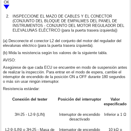
OK
2.
INSPECCIONE EL MAZO DE CABLES Y EL CONECTOR
(CONJUNTO DEL BLOQUE DE EMPALMES DEL PANEL DE
INSTRUMENTOS - CONJUNTO DEL MOTOR REGULADOR DEL
ELEVALUNAS ELÉCTRICO (para la puerta trasera izquierda))
(a) Desconecte el conector L2 del conjunto del motor del regulador del
elevalunas eléctrico (para la puerta trasera izquierda).
(b) Mida la resistencia según los valores de la siguiente tabla.
AVISO:
Asegúrese de que cada ECU se encuentre en modo de suspensión antes
de realizar la inspección. Para entrar en el modo de espera, cambie el
interruptor de encendido de la posición ON a OFF durante 180 segundos
o más sin usar ningún interruptor.
Resistencia estándar:
Conexión del tester
Posición del interruptor
Valor
especificado
3H-25 - L2-9 (LIN)
Interruptor de encendido
Inferior a 1 Ω
desactivado
L2-9 (LIN) o 3H-25 - Masa de
Interruptor de encendido
10 kΩ o