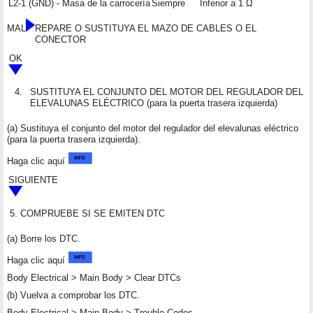
L2-1 (GND) - Masa de la carrocería
Siempre
Inferior a 1 Ω
MAL
REPARE O SUSTITUYA EL MAZO DE CABLES O EL
CONECTOR
OK
4.
SUSTITUYA EL CONJUNTO DEL MOTOR DEL REGULADOR DEL
ELEVALUNAS ELÉCTRICO (para la puerta trasera izquierda)
(a) Sustituya el conjunto del motor del regulador del elevalunas eléctrico
(para la puerta trasera izquierda).
Haga clic aquí
SIGUIENTE
5.
COMPRUEBE SI SE EMITEN DTC
(a) Borre los DTC.
Haga clic aquí
Body Electrical > Main Body > Clear DTCs
(b) Vuelva a comprobar los DTC.
Body Electrical > Main Body > Trouble Codes