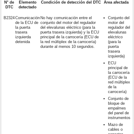
N° de
Elemento
Condición de detección del DTC
Área afectada
DTC
detectado
B2324
Comunicación
No hay comunicación entre el
Conjunto del
de la ECU de
conjunto del motor del regulador
motor del
la puerta
del elevalunas eléctrico (para la
regulador del
trasera
puerta trasera izquierda) y la ECU
elevalunas
izquierda
principal de la carrocería (ECU de
eléctrico
detenida
la red múltiplex de la carrocería)
(para la
durante al menos 10 segundos.
puerta
trasera
izquierda)
ECU
principal de
la carrocería
(ECU de la
red múltiplex
de la
carrocería)
Conjunto de
bloque de
empalmes
del panel de
instrumentos
Mazo de
cables o