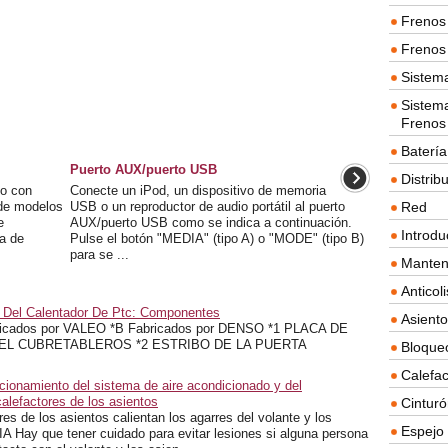
Frenos 
Frenos 
Sistem
Sistema
Frenos
Batería
Puerto AUX/puerto USB
Distrib
 o con
Conecte un iPod, un dispositivo de memoria
 de modelos
USB o un reproductor de audio portátil al puerto
Red
e
AUX/puerto USB como se indica a continuación.
Introdu
a de
Pulse el botón "MEDIA" (tipo A) o "MODE" (tipo B)
para se ...
Manten
Anticol
o Del Calentador De Ptc: Componentes
Asient
ados por VALEO *B Fabricados por DENSO *1 PLACA DE
EL CUBRETABLEROS *2 ESTRIBO DE LA PUERTA
Bloque
Calefac
cionamiento del sistema de aire acondicionado y del
alefactores de los asientos
Cintur
res de los asientos calientan los agarres del volante y los
Espejo 
Hay que tener cuidado para evitar lesiones si alguna persona