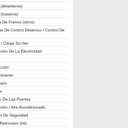
(delanteros)
(traseros)
a De Frenos (otros)
s De Control Dinámico / Control De
 / Carga 3zr-fae
ución De La Electricidad
cción
imiento
isión
os
o De Las Puertas
ción / Aire Acondicionado
ón De Seguridad
Retrovisor (int)