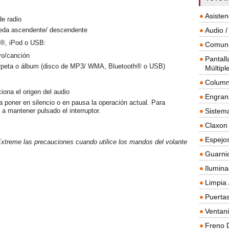
Asisten
de radio
ueda ascendente/ descendente
Audio /
®, iPod o USB:
Comuni
vo/canción
Pantall
arpeta o álbum (disco de MP3/ WMA, Bluetooth® o USB)
Múltipl
Column
iona el origen del audio
Engrana
a poner en silencio o en pausa la operación actual. Para
 a mantener pulsado el interruptor.
Sistema
Claxon
Espejos
xtreme las precauciones cuando utilice los mandos del volante
Guarnic
Ilumina
Limpia 
Puertas
Ventanil
Freno 