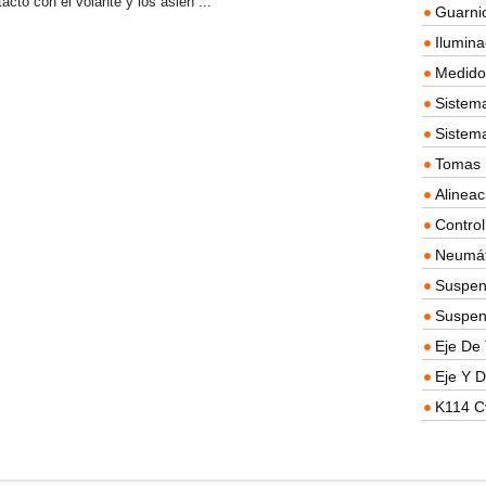
acto con el volante y los asien ...
Guarnic
Ilumina
Medidor
Sistema
Sistem
Tomas D
Alineac
Contro
Neumát
Suspen
Suspen
Eje De 
Eje Y D
K114 C