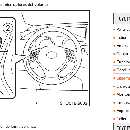
s interruptores del volante
TOYOTA
Para su
índice
En aras
Conjun
Funcio
Conduc
Sistem
Caracte
Manten
En cas
Especif
índice
men de forma continua
TOYOTA