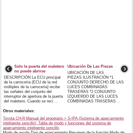
Solo la puerta del maletero
Ubicación De Las Piezas
no puede abrirse
UBICACIÓN DE LAS
DESCRIPCIÓN La ECU principal
PIEZAS ILUSTRACIÓN *1
de la carrocería (ECU de la red
CONJUNTO DERECHO DE LAS
múltiplex de la carrocería) recibe
LUCES COMBINADAS
las señales del conjunto del
TRASERAS *2 CONJUNTO
interruptor de apertura de la puerta
IZQUIERDO DE LAS LUCES
del maletero. Cuando se reci ...
COMBINADAS TRASERAS ...
Otros materiales:
Toyota CH-R Manual del propetario > S-IPA (Sistema de aparcamiento
inteligente sencillo): Tabla de modo y funciones del sistema de
aparcamiento inteligente sencillo
Modo de ayuda Tipo de aparcamiento Resumen de la función Modo de